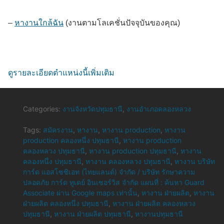
–
หางานใกล้ฉัน
(งานตามโลเคชั่นปัจจุบันของคุณ)
ดูรายละเอียดตำแหน่งนี้เพิ่มเติม
Categories:
งานจังหวัดปทุมธานี
,
งานอำเภอคลองหลวง
Tags:
สมัครงาน
,
หางาน
,
หางาน production
,
หางาน
production คลองหนึ่ง ปทุมธานี
,
หางาน production
คลองหลวง ปทุมธานี
,
หางาน production ปทุมธานี
,
หางาน
คลองหนึ่ง ปทุมธานี
,
หางาน คลองหลวง ปทุมธานี
,
หางาน บริษัท
การ์ด แอสโซซิเอท (ไทยแลนด์) จำกัด / บริษัท รักษาความ
ปลอดภัย การ์ด ทูเดย์ อินเซอร์วิส จำกัด แผนที่ : ค้นหา Guard
Associate ผ่าน Google maps เท่านั้น
,
หางาน ฝ่ายผลิต
,
หางาน
ฝ่ายผลิต คลองหนึ่ง ปทุมธานี
,
หางาน ฝ่ายผลิต คลองหลวง
ปทุมธานี
,
หางาน ฝ่ายผลิต ปทุมธานี
,
หางานปทุมธานี