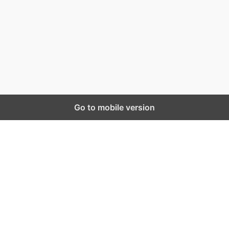
มุ่งมั่นพัฒนาระบบเว็บไซต์ให้ดีที่สุดเทียบเท่ามาตรฐานสากล เพื่อ
สร้างโอกาสในการทำงานที่มีคุณภาพที่ดีสุดสำหรับคุณ
Contact us:
sales@jobpub.com
นโยบายการคุ้มครองข้อมูลส่วนบุคคล
ข้อตกลงการใช้บริการ
สถานประกอบการลงประกาศงาน
© Copyright - Jobpathum.com by Job On Line .Co.,Ltd
Go to mobile version