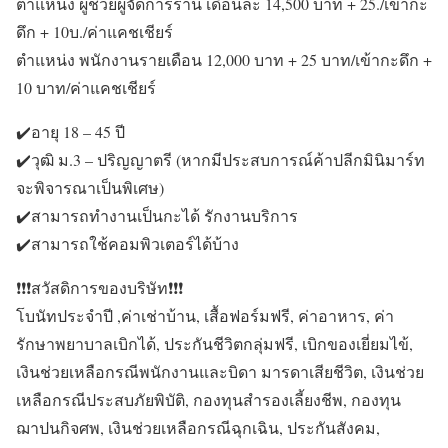
ตำแหน่ง ผู้ช่วยผู้จัดการร้าน เดือนละ 14,500 บาท + 25./เข้ากะ
ดึก + 10บ./ค่าแคชเชียร์
ตำแหน่ง พนักงานรายเดือน 12,000 บาท + 25 บาท/เข้ากะดึก +
10 บาท/ค่าแคชเชียร์
✔️อายุ 18 – 45 ปี
✔️วุฒิ ม.3 – ปริญญาตรี (หากมีประสบการณ์ค้าปลีกมินิมาร์ท
จะพิจารณาเป็นพิเศษ)
✔️สามารถทำงานเป็นกะได้ รักงานบริการ
✔️สามารถใช้คอมพิวเตอร์ได้บ้าง
❗️❗️❗️สวัสดิการของบริษัท❗️❗️❗️
โบนัทประจำปี ,ค่าเช่าบ้าน, เสื้อฟอร์มฟรี, ค่าอาหาร, ค่า
รักษาพยาบาลเบิกได้, ประกันชีวิตกลุ่มฟรี, เบิกของเยี่ยมไข้,
เงินช่วยเหลือกรณีพนักงานและบิดา มารดาเสียชีวิต, เงินช่วย
เหลือกรณีประสบภัยพิบัติ, กองทุนสำรองเลี้ยงชีพ, กองทุน
ฌาปนกิจศพ, เงินช่วยเหลือกรณีฉุกเฉิน, ประกันสังคม,