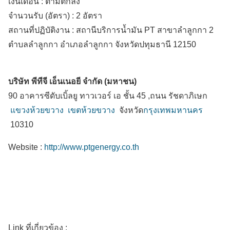
เงินเดือน :
ตามตกลง
จำนวนรับ (อัตรา) : 2 อัตรา
สถานที่ปฏิบัติงาน :
สถานีบริการน้ำมัน PT สาขาลำลูกกา 2
ตำบลลำลูกกา
อำเภอลำลูกกา
จังหวัดปทุมธานี
12150
บริษัท พีทีจี เอ็นเนอยี จำกัด (มหาชน)
90 อาคารซีดับเบิ้ลยู ทาวเวอร์ เอ ชั้น 45 ,ถนน รัชดาภิเษก
แขวงห้วยขวาง
เขตห้วยขวาง
จังหวัด
กรุงเทพมหานคร
10310
Website :
http://www.ptgenergy.co.th
Link ที่เกี่ยวข้อง :