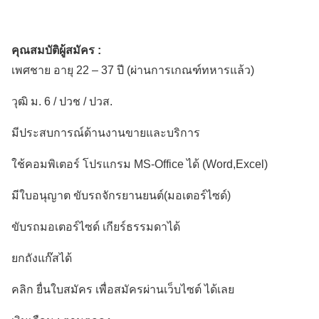
คุณสมบัติผู้สมัคร :
เพศชาย อายุ 22 – 37 ปี (ผ่านการเกณฑ์ทหารแล้ว)
วุฒิ ม. 6 / ปวช / ปวส.
มีประสบการณ์ด้านงานขายและบริการ
ใช้คอมพิเตอร์ โปรแกรม MS-Office ได้ (Word,Excel)
มีใบอนุญาต ขับรถจักรยานยนต์(มอเตอร์ไซด์)
ขับรถมอเตอร์ไซด์ เกียร์ธรรมดาได้
ยกถังแก๊สได้
คลิก ยื่นใบสมัคร เพื่อสมัครผ่านเว็บไซต์ ได้เลย