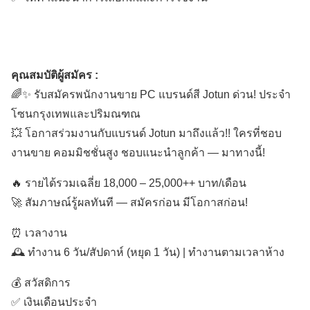
คุณสมบัติผู้สมัคร :
🌈✨ รับสมัครพนักงานขาย PC แบรนด์สี Jotun ด่วน! ประจำ
โซนกรุงเทพและปริมณฑณ
💥 โอกาสร่วมงานกับแบรนด์ Jotun มาถึงแล้ว!! ใครที่ชอบ
งานขาย คอมมิชชั่นสูง ชอบแนะนำลูกค้า — มาทางนี้!
🔥 รายได้รวมเฉลี่ย 18,000 – 25,000++ บาท/เดือน
🚀 สัมภาษณ์รู้ผลทันที — สมัครก่อน มีโอกาสก่อน!
⏰ เวลางาน
🕰️ ทำงาน 6 วัน/สัปดาห์ (หยุด 1 วัน) | ทำงานตามเวลาห้าง
💰 สวัสดิการ
✅ เงินเดือนประจำ