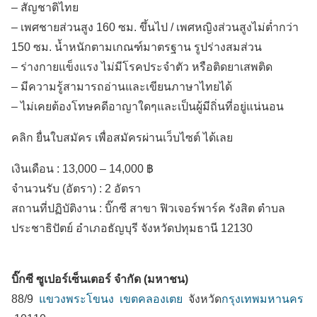
– สัญชาติไทย
– เพศชายส่วนสูง 160 ซม. ขึ้นไป / เพศหญิงส่วนสูงไม่ต่ำกว่า
150 ซม. น้ำหนักตามเกณฑ์มาตรฐาน รูปร่างสมส่วน
– ร่างกายแข็งแรง ไม่มีโรคประจำตัว หรือติดยาเสพติด
– มีความรู้สามารถอ่านและเขียนภาษาไทยได้
– ไม่เคยต้องโทษคดีอาญาใดๆและเป็นผู้มีถิ่นที่อยู่แน่นอน
คลิก ยื่นใบสมัคร เพื่อสมัครผ่านเว็บไซต์ ได้เลย
เงินเดือน :
13,000 – 14,000 ฿
จำนวนรับ (อัตรา) : 2 อัตรา
สถานที่ปฏิบัติงาน :
บิ๊กซี สาขา ฟิวเจอร์พาร์ค รังสิต ตำบล
ประชาธิปัตย์
อำเภอธัญบุรี
จังหวัดปทุมธานี
12130
บิ๊กซี ซูเปอร์เซ็นเตอร์ จำกัด (มหาชน)
88/9
แขวงพระโขนง
เขตคลองเตย
จังหวัด
กรุงเทพมหานคร