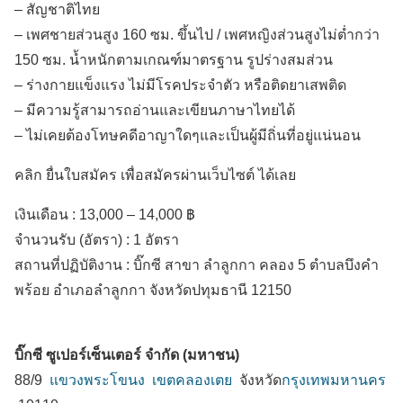
– สัญชาติไทย
– เพศชายส่วนสูง 160 ซม. ขึ้นไป / เพศหญิงส่วนสูงไม่ต่ำกว่า
150 ซม. น้ำหนักตามเกณฑ์มาตรฐาน รูปร่างสมส่วน
– ร่างกายแข็งแรง ไม่มีโรคประจำตัว หรือติดยาเสพติด
– มีความรู้สามารถอ่านและเขียนภาษาไทยได้
– ไม่เคยต้องโทษคดีอาญาใดๆและเป็นผู้มีถิ่นที่อยู่แน่นอน
คลิก ยื่นใบสมัคร เพื่อสมัครผ่านเว็บไซต์ ได้เลย
เงินเดือน :
13,000 – 14,000 ฿
จำนวนรับ (อัตรา) : 1 อัตรา
สถานที่ปฏิบัติงาน :
บิ๊กซี สาขา ลำลูกกา คลอง 5 ตำบลบึงคำ
พร้อย
อำเภอลำลูกกา
จังหวัดปทุมธานี
12150
บิ๊กซี ซูเปอร์เซ็นเตอร์ จำกัด (มหาชน)
88/9
แขวงพระโขนง
เขตคลองเตย
จังหวัด
กรุงเทพมหานคร