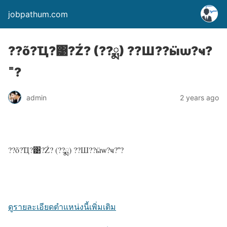
jobpathum.com
??õ?Ҵ?͹?Ź? (??ྨ) ??Ш??ӹѡ?ҹ?
˭?
admin
2 years ago
??õ?Ҵ?͹?Ź? (??ྨ) ??Ш??ӹѡ?ҹ?˭?
ดูรายละเอียดตำแหน่งนี้เพิ่มเติม