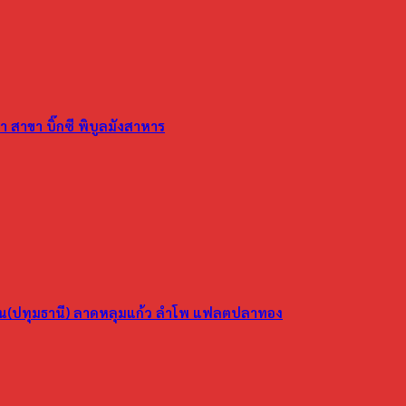
 สาขา บิ๊กซี พิบูลมังสาหาร
ูน(ปทุมธานี) ลาดหลุมแก้ว ลำโพ แฟลตปลาทอง