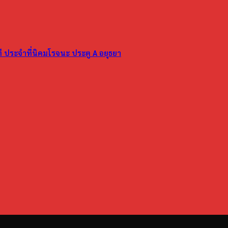
ที ประจำที่นิคมโรจนะ ประตู A อยุธยา