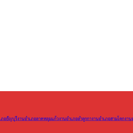
ภอธัญบุรี
งานอำเภอลาดหลุมแก้ว
งานอำเภอลำลูกกา
งานอำเภอสามโคก
งาน