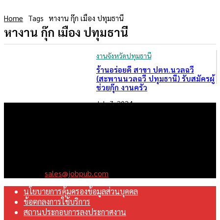
Home
Tags
หางาน กุ๊ก เมือง ปทุมธานี
หางาน กุ๊ก เมือง ปทุมธานี
งานจังหวัดปทุมธานี
ร้านอร่อยดี สาขา ปตท.นวลฉวี
(สะพานนวลฉวี ปทุมธานี) รับสมัครผู้
ช่วยกุ๊ก งานครัว
July 7, 2024
เราคือเว็บไซต์สมัครงาน ในเครือ ฯ บริษัท จ๊อบ ออนไลน์ จำกัด เรา
มุ่งมั่นพัฒนาระบบเว็บไซต์ให้ดีที่สุดเทียบเท่ามาตรฐานสากล เพื่อ
สร้างโอกาสในการทำงานที่มีคุณภาพที่ดีสุดสำหรับคุณ
Contact us:
sales@jobpub.com
นโยบายการคุ้มครองข้อมูลส่วนบุคคล
ข้อตกลงการใช้บริการ
สถานประกอบการลงประกาศงาน