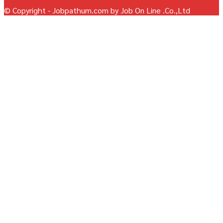
© Copyright - Jobpathum.com by Job On Line .Co.,Ltd