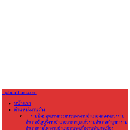
jobpathum.com
หน้าแรก
ตำแหน่งงานว่าง
All
งานนิคมอุตสาหกรรมนวนคร
งานอำเภอคลองหลวง
งาน
อำเภอธัญบุรี
งานอำเภอลาดหลุมแก้ว
งานอำเภอลำลูกกา
งาน
อำเภอสามโคก
งานอำเภอหนองเสือ
งานอำเภอเมือง