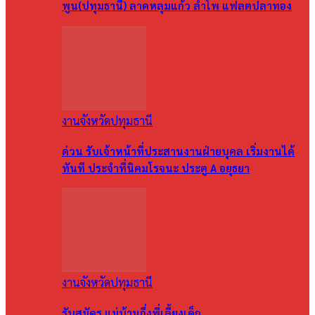
พูน(ปทุมธานี) ลาดหลุมแก้ว ลำโพ แฟลตปลาทอง
งานจังหวัดปทุมธานี
ด่วน รับเจ้าหน้าที่ประสานงานฝ่ายบุคล เริ่มงานได้
ทันที ประจำที่นิคมโรจนะ ประตู A อยุธยา
งานจังหวัดปทุมธานี
รับสมัคร แม่บ้านกึ่งพี่เลี้ยงเด็ก