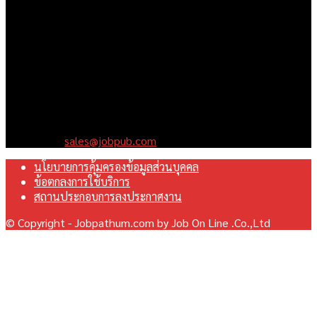
November 21, 2024
เราคือเว็บไซต์สมัครงาน ในเครือ ฯ บริษัท จ๊อบ ออนไลน์ จำกัด เรา
มุ่งมั่นพัฒนาระบบเว็บไซต์ให้ดีที่สุดเทียบเท่ามาตรฐานสากล เพื่อ
สร้างโอกาสในการทำงานที่มีคุณภาพที่ดีสุดสำหรับคุณ
Contact us:
sales@jobpub.com
นโยบายการคุ้มครองข้อมูลส่วนบุคคล
ข้อตกลงการใช้บริการ
สถานประกอบการลงประกาศงาน
© Copyright - Jobpathum.com by Job On Line .Co.,Ltd