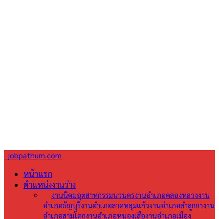
jobpathum.com
หน้าแรก
ตำแหน่งงานว่าง
All
งานนิคมอุตสาหกรรมนวนคร
งานอำเภอคลองหลวง
งาน
อำเภอธัญบุรี
งานอำเภอลาดหลุมแก้ว
งานอำเภอลำลูกกา
งาน
อำเภอสามโคก
งานอำเภอหนองเสือ
งานอำเภอเมือง