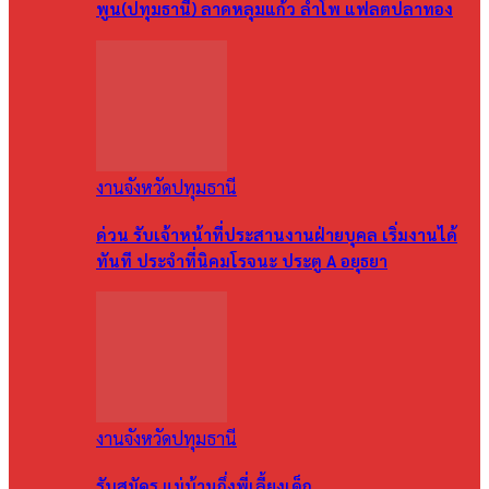
พูน(ปทุมธานี) ลาดหลุมแก้ว ลำโพ แฟลตปลาทอง
งานจังหวัดปทุมธานี
ด่วน รับเจ้าหน้าที่ประสานงานฝ่ายบุคล เริ่มงานได้
ทันที ประจำที่นิคมโรจนะ ประตู A อยุธยา
งานจังหวัดปทุมธานี
รับสมัคร แม่บ้านกึ่งพี่เลี้ยงเด็ก