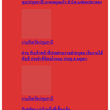
พูน(ปทุมธานี) ลาดหลุมแก้ว ลำโพ แฟลตปลาทอง
งานจังหวัดปทุมธานี
ด่วน รับเจ้าหน้าที่ประสานงานฝ่ายบุคล เริ่มงานได้
ทันที ประจำที่นิคมโรจนะ ประตู A อยุธยา
งานจังหวัดปทุมธานี
รับสมัคร แม่บ้านกึ่งพี่เลี้ยงเด็ก