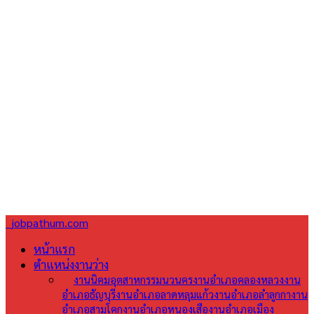
jobpathum.com
หน้าแรก
ตำแหน่งงานว่าง
All
งานนิคมอุตสาหกรรมนวนคร
งานอำเภอคลองหลวง
งาน
อำเภอธัญบุรี
งานอำเภอลาดหลุมแก้ว
งานอำเภอลำลูกกา
งาน
อำเภอสามโคก
งานอำเภอหนองเสือ
งานอำเภอเมือง