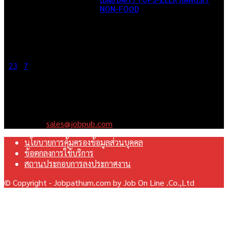
NON-FOOD
June 2, 2026
1
2
3
...
7
Page 1 of 7
เราคือเว็บไซต์สมัครงาน ในเครือ ฯ บริษัท จ๊อบ ออนไลน์ จำกัด เรา
มุ่งมั่นพัฒนาระบบเว็บไซต์ให้ดีที่สุดเทียบเท่ามาตรฐานสากล เพื่อ
สร้างโอกาสในการทำงานที่มีคุณภาพที่ดีสุดสำหรับคุณ
Contact us:
sales@jobpub.com
นโยบายการคุ้มครองข้อมูลส่วนบุคคล
ข้อตกลงการใช้บริการ
สถานประกอบการลงประกาศงาน
© Copyright - Jobpathum.com by Job On Line .Co.,Ltd