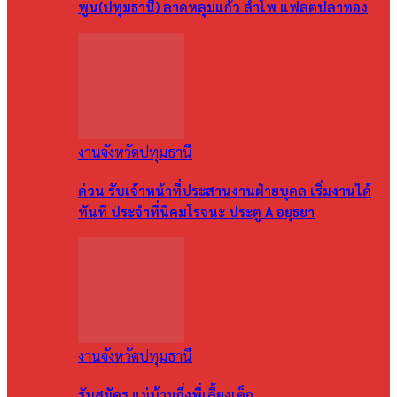
พูน(ปทุมธานี) ลาดหลุมแก้ว ลำโพ แฟลตปลาทอง
งานจังหวัดปทุมธานี
ด่วน รับเจ้าหน้าที่ประสานงานฝ่ายบุคล เริ่มงานได้
ทันที ประจำที่นิคมโรจนะ ประตู A อยุธยา
งานจังหวัดปทุมธานี
รับสมัคร แม่บ้านกึ่งพี่เลี้ยงเด็ก