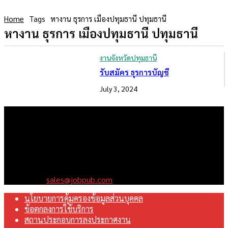
Home
Tags
หางาน ธุรการ เมืองปทุมธานี ปทุมธานี
หางาน ธุรการ เมืองปทุมธานี ปทุมธานี
งานจังหวัดปทุมธานี
รับสมัคร ธุรการบัญชี
July 3, 2024
เราคือเว็บไซต์สมัครงาน ในเครือ ฯ บริษัท จ๊อบ ออนไลน์ จำกัด เรา
มุ่งมั่นพัฒนาระบบเว็บไซต์ให้ดีที่สุดเทียบเท่ามาตรฐานสากล เพื่อ
สร้างโอกาสในการทำงานที่มีคุณภาพที่ดีสุดสำหรับคุณ
Contact us:
sales@jobpub.com
นโยบายการคุ้มครองข้อมูลส่วนบุคคล
ข้อตกลงการใช้บริการ
สถานประกอบการลงประกาศงาน