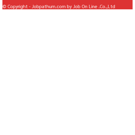
© Copyright - Jobpathum.com by Job On Line .Co.,Ltd