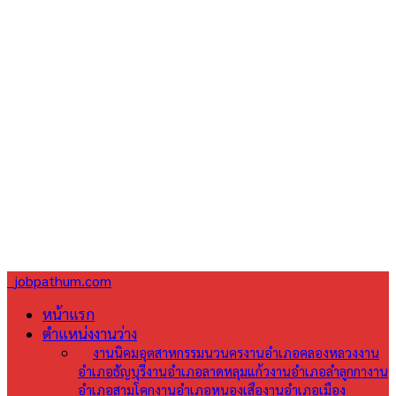
jobpathum.com
หน้าแรก
ตำแหน่งงานว่าง
All
งานนิคมอุตสาหกรรมนวนคร
งานอำเภอคลองหลวง
งาน
อำเภอธัญบุรี
งานอำเภอลาดหลุมแก้ว
งานอำเภอลำลูกกา
งาน
อำเภอสามโคก
งานอำเภอหนองเสือ
งานอำเภอเมือง