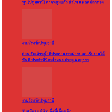
พูน(ปทุมธานี) ลาดหลุมแก้ว ลำโพ แฟลตปลาทอง
งานจังหวัดปทุมธานี
ด่วน รับเจ้าหน้าที่ประสานงานฝ่ายบุคล เริ่มงานได้
ทันที ประจำที่นิคมโรจนะ ประตู A อยุธยา
งานจังหวัดปทุมธานี
รับสมัคร แม่บ้านกึ่งพี่เลี้ยงเด็ก