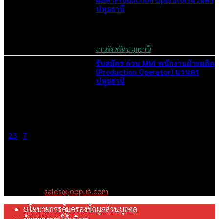
ปทุมธานี
June 6, 2026
งานจังหวัดปทุมธานี
รับสมัคร ด่วน MMI พนักงานฝ่ายผลิต
(Production Operator) นวนคร
ปทุมธานี
June 6, 2026
1
2
3
...
7
Page 1 of 7
เราคือเว็บไซต์สมัครงาน ในเครือ ฯ บริษัท จ๊อบ ออนไลน์ จำกัด เรา
มุ่งมั่นพัฒนาระบบเว็บไซต์ให้ดีที่สุดเทียบเท่ามาตรฐานสากล เพื่อ
สร้างโอกาสในการทำงานที่มีคุณภาพที่ดีสุดสำหรับคุณ
Contact us:
sales@jobpub.com
นโยบายการคุ้มครองข้อมูลส่วนบุคคล