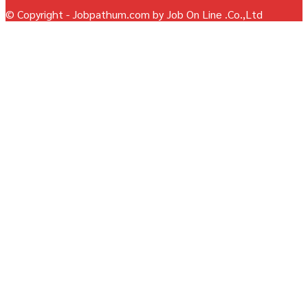
© Copyright - Jobpathum.com by Job On Line .Co.,Ltd