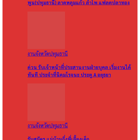
พูน(ปทุมธานี) ลาดหลุมแก้ว ลำโพ แฟลตปลาทอง
งานจังหวัดปทุมธานี
ด่วน รับเจ้าหน้าที่ประสานงานฝ่ายบุคล เริ่มงานได้
ทันที ประจำที่นิคมโรจนะ ประตู A อยุธยา
งานจังหวัดปทุมธานี
รับสมัคร แม่บ้านกึ่งพี่เลี้ยงเด็ก