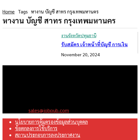
Home
Tags
หางาน บัญชี สาทร กรุงเทพมหานคร
หางาน บัญชี สาทร กรุงเทพมหานคร
งานจังหวัดปทุมธานี
รับสมัคร เจ้าหน้าที่บัญชี การเงิน
November 20, 2024
เราคือเว็บไซต์สมัครงาน ในเครือ ฯ บริษัท จ๊อบ ออนไลน์ จำกัด เรา
มุ่งมั่นพัฒนาระบบเว็บไซต์ให้ดีที่สุดเทียบเท่ามาตรฐานสากล เพื่อ
สร้างโอกาสในการทำงานที่มีคุณภาพที่ดีสุดสำหรับคุณ
Contact us:
sales@jobpub.com
นโยบายการคุ้มครองข้อมูลส่วนบุคคล
ข้อตกลงการใช้บริการ
สถานประกอบการลงประกาศงาน