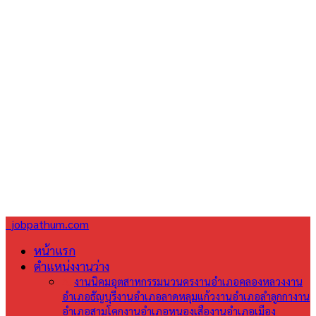
jobpathum.com
หน้าแรก
ตำแหน่งงานว่าง
All
งานนิคมอุตสาหกรรมนวนคร
งานอำเภอคลองหลวง
งาน
อำเภอธัญบุรี
งานอำเภอลาดหลุมแก้ว
งานอำเภอลำลูกกา
งาน
อำเภอสามโคก
งานอำเภอหนองเสือ
งานอำเภอเมือง