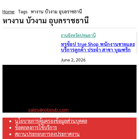
Home
Tags
หางาน บัวงาม อุบลราชธานี
หางาน บัวงาม อุบลราชธานี
งานจังหวัดปทุมธานี
ทรูช็อป true Shop พนักงานขายและ
บริการลูกค้า ประจำ สาขา บุณฑริก
June 2, 2026
เราคือเว็บไซต์สมัครงาน ในเครือ ฯ บริษัท จ๊อบ ออนไลน์ จำกัด เรา
มุ่งมั่นพัฒนาระบบเว็บไซต์ให้ดีที่สุดเทียบเท่ามาตรฐานสากล เพื่อ
สร้างโอกาสในการทำงานที่มีคุณภาพที่ดีสุดสำหรับคุณ
Contact us:
sales@jobpub.com
นโยบายการคุ้มครองข้อมูลส่วนบุคคล
ข้อตกลงการใช้บริการ
สถานประกอบการลงประกาศงาน