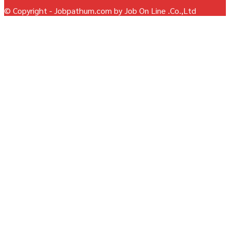
© Copyright - Jobpathum.com by Job On Line .Co.,Ltd