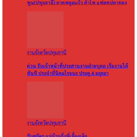
พูน(ปทุมธานี) ลาดหลุมแก้ว ลำโพ แฟลตปลาทอง
งานจังหวัดปทุมธานี
ด่วน รับเจ้าหน้าที่ประสานงานฝ่ายบุคล เริ่มงานได้
ทันที ประจำที่นิคมโรจนะ ประตู A อยุธยา
งานจังหวัดปทุมธานี
รับสมัคร แม่บ้านกึ่งพี่เลี้ยงเด็ก