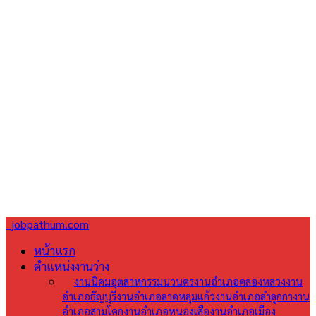
jobpathum.com
หน้าแรก
ตำแหน่งงานว่าง
All
งานนิคมอุตสาหกรรมนวนคร
งานอำเภอคลองหลวง
งาน
อำเภอธัญบุรี
งานอำเภอลาดหลุมแก้ว
งานอำเภอลำลูกกา
งาน
อำเภอสามโคก
งานอำเภอหนองเสือ
งานอำเภอเมือง