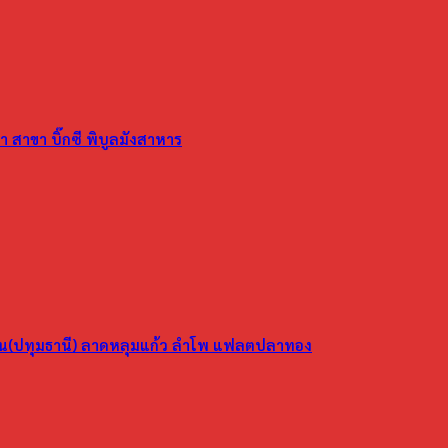
 สาขา บิ๊กซี พิบูลมังสาหาร
ูน(ปทุมธานี) ลาดหลุมแก้ว ลำโพ แฟลตปลาทอง