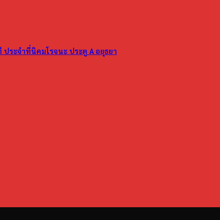
ที ประจำที่นิคมโรจนะ ประตู A อยุธยา