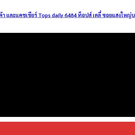
นค้า และแคชเชียร์ Tops daily 6484 ท็อปส์ เดลี่ ซอยแสงใหญ
่งมั่นพัฒนาระบบเว็บไซต์ให้ดีที่สุดเทียบเท่ามาตรฐานสากล เพื่อสร้างโ