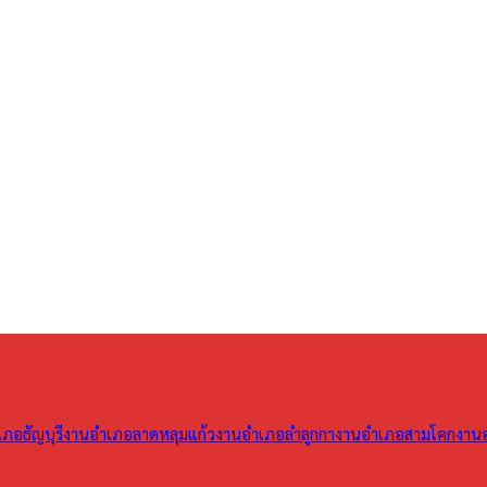
ภอธัญบุรี
งานอำเภอลาดหลุมแก้ว
งานอำเภอลำลูกกา
งานอำเภอสามโคก
งาน