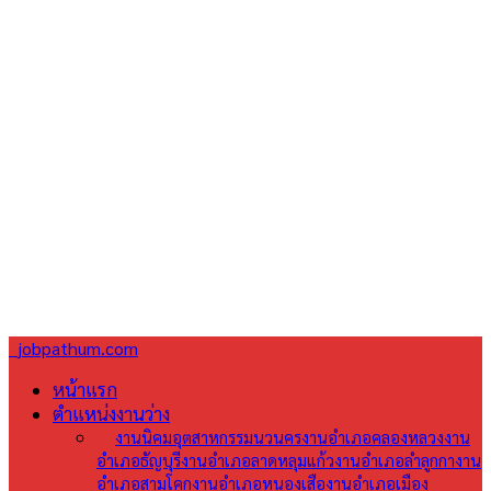
jobpathum.com
หน้าแรก
ตำแหน่งงานว่าง
All
งานนิคมอุตสาหกรรมนวนคร
งานอำเภอคลองหลวง
งาน
อำเภอธัญบุรี
งานอำเภอลาดหลุมแก้ว
งานอำเภอลำลูกกา
งาน
อำเภอสามโคก
งานอำเภอหนองเสือ
งานอำเภอเมือง