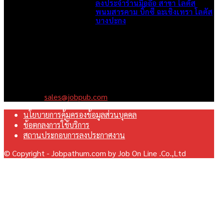
ลงประจำร้านมือถือ สาขา โลตัส
พนมสารคาม บิ๊กซี ฉะเชิงเทรา โลตัส
บางปะกง
May 31, 2026
เราคือเว็บไซต์สมัครงาน ในเครือ ฯ บริษัท จ๊อบ ออนไลน์ จำกัด เรา
มุ่งมั่นพัฒนาระบบเว็บไซต์ให้ดีที่สุดเทียบเท่ามาตรฐานสากล เพื่อ
สร้างโอกาสในการทำงานที่มีคุณภาพที่ดีสุดสำหรับคุณ
Contact us:
sales@jobpub.com
นโยบายการคุ้มครองข้อมูลส่วนบุคคล
ข้อตกลงการใช้บริการ
สถานประกอบการลงประกาศงาน
© Copyright - Jobpathum.com by Job On Line .Co.,Ltd