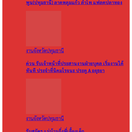
พูน(ปทุมธานี) ลาดหลุมแก้ว ลำโพ แฟลตปลาทอง
งานจังหวัดปทุมธานี
ด่วน รับเจ้าหน้าที่ประสานงานฝ่ายบุคล เริ่มงานได้
ทันที ประจำที่นิคมโรจนะ ประตู A อยุธยา
งานจังหวัดปทุมธานี
รับสมัคร แม่บ้านกึ่งพี่เลี้ยงเด็ก