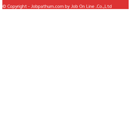
© Copyright - Jobpathum.com by Job On Line .Co.,Ltd