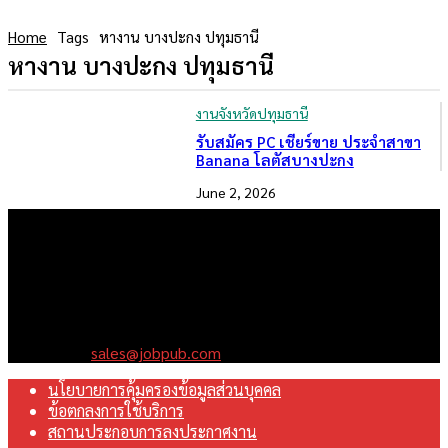
Home
Tags
หางาน บางปะกง ปทุมธานี
หางาน บางปะกง ปทุมธานี
งานจังหวัดปทุมธานี
รับสมัคร PC เชียร์ขาย ประจำสาขา
Banana โลตัสบางปะกง
June 2, 2026
เราคือเว็บไซต์สมัครงาน ในเครือ ฯ บริษัท จ๊อบ ออนไลน์ จำกัด เรา
มุ่งมั่นพัฒนาระบบเว็บไซต์ให้ดีที่สุดเทียบเท่ามาตรฐานสากล เพื่อ
สร้างโอกาสในการทำงานที่มีคุณภาพที่ดีสุดสำหรับคุณ
Contact us:
sales@jobpub.com
นโยบายการคุ้มครองข้อมูลส่วนบุคคล
ข้อตกลงการใช้บริการ
สถานประกอบการลงประกาศงาน