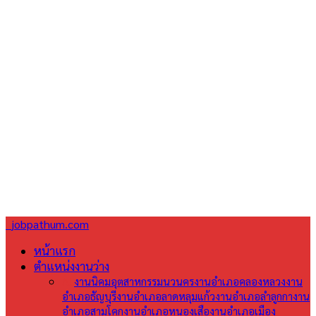
jobpathum.com
หน้าแรก
ตำแหน่งงานว่าง
All
งานนิคมอุตสาหกรรมนวนคร
งานอำเภอคลองหลวง
งาน
อำเภอธัญบุรี
งานอำเภอลาดหลุมแก้ว
งานอำเภอลำลูกกา
งาน
อำเภอสามโคก
งานอำเภอหนองเสือ
งานอำเภอเมือง