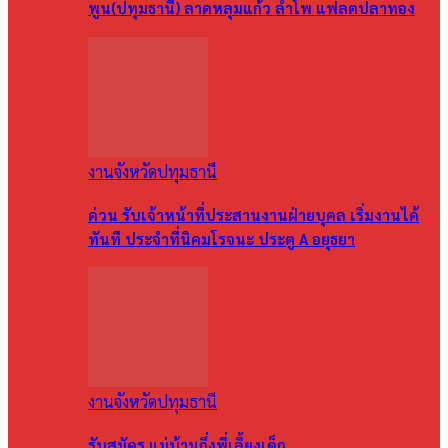
พูน(ปทุมธานี) ลาดหลุมแก้ว ลำโพ แฟลตปลาทอง
งานจังหวัดปทุมธานี
ด่วน รับเจ้าหน้าที่ประสานงานฝ่ายบุคล เริ่มงานได้
ทันที ประจำที่นิคมโรจนะ ประตู A อยุธยา
งานจังหวัดปทุมธานี
รับสมัคร แม่บ้านกึ่งพี่เลี้ยงเด็ก