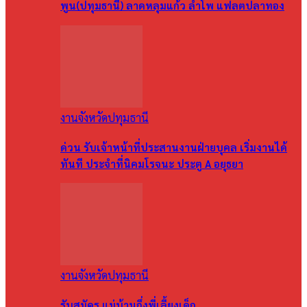
พูน(ปทุมธานี) ลาดหลุมแก้ว ลำโพ แฟลตปลาทอง
งานจังหวัดปทุมธานี
ด่วน รับเจ้าหน้าที่ประสานงานฝ่ายบุคล เริ่มงานได้
ทันที ประจำที่นิคมโรจนะ ประตู A อยุธยา
งานจังหวัดปทุมธานี
รับสมัคร แม่บ้านกึ่งพี่เลี้ยงเด็ก