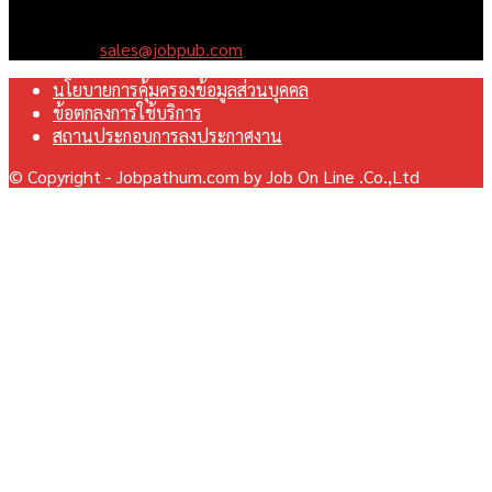
มุ่งมั่นพัฒนาระบบเว็บไซต์ให้ดีที่สุดเทียบเท่ามาตรฐานสากล เพื่อ
สร้างโอกาสในการทำงานที่มีคุณภาพที่ดีสุดสำหรับคุณ
Contact us:
sales@jobpub.com
นโยบายการคุ้มครองข้อมูลส่วนบุคคล
ข้อตกลงการใช้บริการ
สถานประกอบการลงประกาศงาน
© Copyright - Jobpathum.com by Job On Line .Co.,Ltd