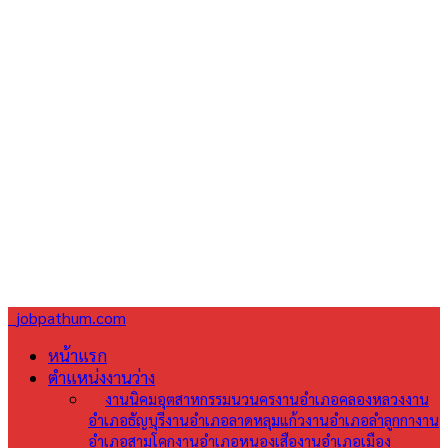
jobpathum.com
หน้าแรก
ตำแหน่งงานว่าง
All
งานนิคมอุตสาหกรรมนวนคร
งานอำเภอคลองหลวง
งาน
อำเภอธัญบุรี
งานอำเภอลาดหลุมแก้ว
งานอำเภอลำลูกกา
งาน
อำเภอสามโคก
งานอำเภอหนองเสือ
งานอำเภอเมือง