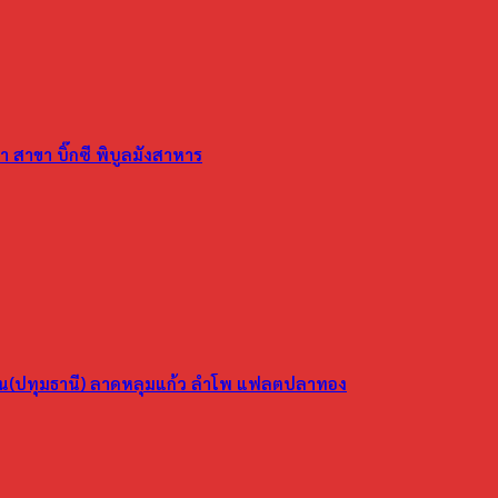
 สาขา บิ๊กซี พิบูลมังสาหาร
ูน(ปทุมธานี) ลาดหลุมแก้ว ลำโพ แฟลตปลาทอง