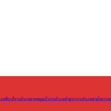
ภอธัญบุรี
งานอำเภอลาดหลุมแก้ว
งานอำเภอลำลูกกา
งานอำเภอสามโคก
งาน