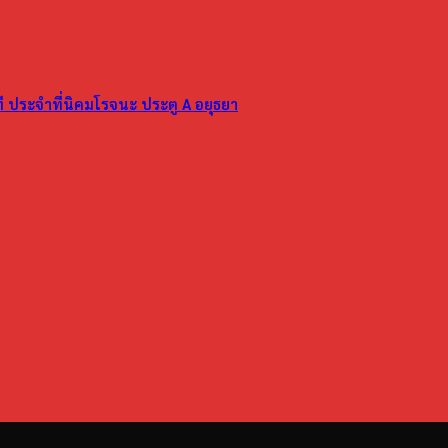
ที ประจำที่นิคมโรจนะ ประตู A อยุธยา