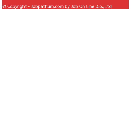
© Copyright - Jobpathum.com by Job On Line .Co.,Ltd