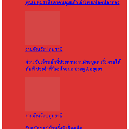
พูน(ปทุมธานี) ลาดหลุมแก้ว ลำโพ แฟลตปลาทอง
งานจังหวัดปทุมธานี
ด่วน รับเจ้าหน้าที่ประสานงานฝ่ายบุคล เริ่มงานได้
ทันที ประจำที่นิคมโรจนะ ประตู A อยุธยา
งานจังหวัดปทุมธานี
รับสมัคร แม่บ้านกึ่งพี่เลี้ยงเด็ก