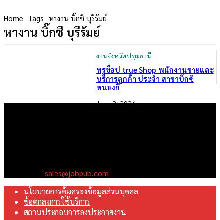
Home
Tags
หางาน บิ๊กซี บุรีรัมย์
หางาน บิ๊กซี บุรีรัมย์
งานจังหวัดปทุมธานี
ทรูช็อป true Shop พนักงานขายและ
บริการลูกค้า ประจำ สาขาบิ๊กซี
หนองกี่
June 2, 2026
เราคือเว็บไซต์สมัครงาน ในเครือ ฯ บริษัท จ๊อบ ออนไลน์ จำกัด เรา
มุ่งมั่นพัฒนาระบบเว็บไซต์ให้ดีที่สุดเทียบเท่ามาตรฐานสากล เพื่อ
สร้างโอกาสในการทำงานที่มีคุณภาพที่ดีสุดสำหรับคุณ
Contact us:
sales@jobpub.com
นโยบายการคุ้มครองข้อมูลส่วนบุคคล
ข้อตกลงการใช้บริการ
สถานประกอบการลงประกาศงาน