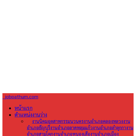
jobpathum.com
หน้าแรก
ตำแหน่งงานว่าง
All
งานนิคมอุตสาหกรรมนวนคร
งานอำเภอคลองหลวง
งาน
อำเภอธัญบุรี
งานอำเภอลาดหลุมแก้ว
งานอำเภอลำลูกกา
งาน
อำเภอสามโคก
งานอำเภอหนองเสือ
งานอำเภอเมือง