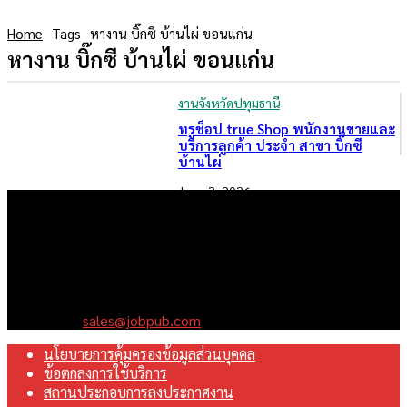
Home
Tags
หางาน บิ๊กซี บ้านไผ่ ขอนแก่น
หางาน บิ๊กซี บ้านไผ่ ขอนแก่น
งานจังหวัดปทุมธานี
ทรูช็อป true Shop พนักงานขายและ
บริการลูกค้า ประจำ สาขา บิ๊กซี
บ้านไผ่
June 2, 2026
เราคือเว็บไซต์สมัครงาน ในเครือ ฯ บริษัท จ๊อบ ออนไลน์ จำกัด เรา
มุ่งมั่นพัฒนาระบบเว็บไซต์ให้ดีที่สุดเทียบเท่ามาตรฐานสากล เพื่อ
สร้างโอกาสในการทำงานที่มีคุณภาพที่ดีสุดสำหรับคุณ
Contact us:
sales@jobpub.com
นโยบายการคุ้มครองข้อมูลส่วนบุคคล
ข้อตกลงการใช้บริการ
สถานประกอบการลงประกาศงาน