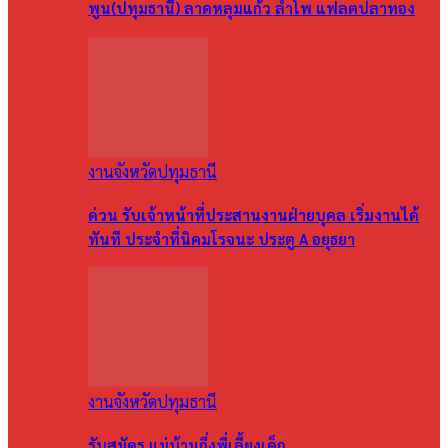
พูน(ปทุมธานี) ลาดหลุมแก้ว ลำโพ แฟลตปลาทอง
งานจังหวัดปทุมธานี
ด่วน รับเจ้าหน้าที่ประสานงานฝ่ายบุคล เริ่มงานได้
ทันที ประจำที่นิคมโรจนะ ประตู A อยุธยา
งานจังหวัดปทุมธานี
รับสมัคร แม่บ้านกึ่งพี่เลี้ยงเด็ก