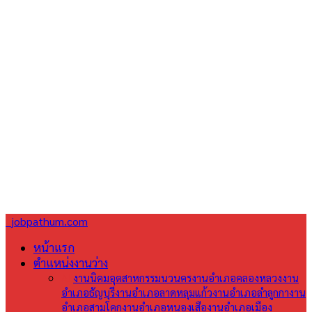
jobpathum.com
หน้าแรก
ตำแหน่งงานว่าง
All
งานนิคมอุตสาหกรรมนวนคร
งานอำเภอคลองหลวง
งาน
อำเภอธัญบุรี
งานอำเภอลาดหลุมแก้ว
งานอำเภอลำลูกกา
งาน
อำเภอสามโคก
งานอำเภอหนองเสือ
งานอำเภอเมือง