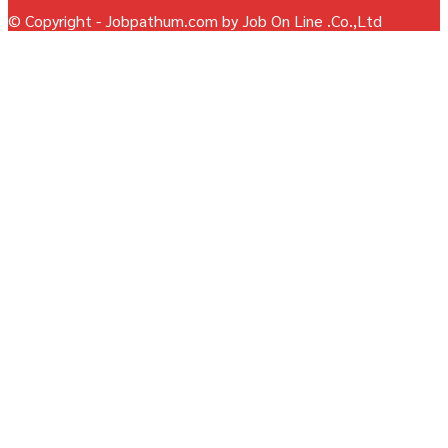
© Copyright - Jobpathum.com by Job On Line .Co.,Ltd