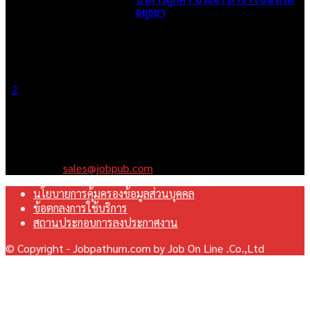
อยุธยา
June 2, 2026
1
2
Page 1 of 2
เราคือเว็บไซต์สมัครงาน ในเครือ ฯ บริษัท จ๊อบ ออนไลน์ จำกัด เรา
มุ่งมั่นพัฒนาระบบเว็บไซต์ให้ดีที่สุดเทียบเท่ามาตรฐานสากล เพื่อ
สร้างโอกาสในการทำงานที่มีคุณภาพที่ดีสุดสำหรับคุณ
Contact us:
sales@jobpub.com
นโยบายการคุ้มครองข้อมูลส่วนบุคคล
ข้อตกลงการใช้บริการ
สถานประกอบการลงประกาศงาน
© Copyright - Jobpathum.com by Job On Line .Co.,Ltd