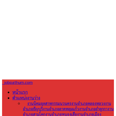
jobpathum.com
หน้าแรก
ตำแหน่งงานว่าง
All
งานนิคมอุตสาหกรรมนวนคร
งานอำเภอคลองหลวง
งาน
อำเภอธัญบุรี
งานอำเภอลาดหลุมแก้ว
งานอำเภอลำลูกกา
งาน
อำเภอสามโคก
งานอำเภอหนองเสือ
งานอำเภอเมือง