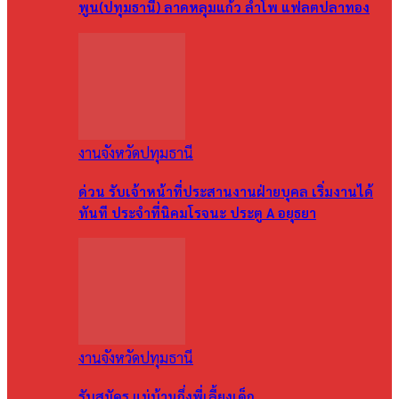
พูน(ปทุมธานี) ลาดหลุมแก้ว ลำโพ แฟลตปลาทอง
งานจังหวัดปทุมธานี
ด่วน รับเจ้าหน้าที่ประสานงานฝ่ายบุคล เริ่มงานได้
ทันที ประจำที่นิคมโรจนะ ประตู A อยุธยา
งานจังหวัดปทุมธานี
รับสมัคร แม่บ้านกึ่งพี่เลี้ยงเด็ก