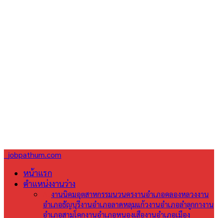
jobpathum.com
หน้าแรก
ตำแหน่งงานว่าง
All
งานนิคมอุตสาหกรรมนวนคร
งานอำเภอคลองหลวง
งาน
อำเภอธัญบุรี
งานอำเภอลาดหลุมแก้ว
งานอำเภอลำลูกกา
งาน
อำเภอสามโคก
งานอำเภอหนองเสือ
งานอำเภอเมือง