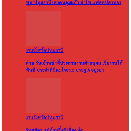
พูน(ปทุมธานี) ลาดหลุมแก้ว ลำโพ แฟลตปลาทอง
งานจังหวัดปทุมธานี
ด่วน รับเจ้าหน้าที่ประสานงานฝ่ายบุคล เริ่มงานได้
ทันที ประจำที่นิคมโรจนะ ประตู A อยุธยา
งานจังหวัดปทุมธานี
รับสมัคร แม่บ้านกึ่งพี่เลี้ยงเด็ก