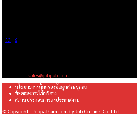
June 5, 2026
1
2
3
...
6
Page 1 of 6
เราคือเว็บไซต์สมัครงาน ในเครือ ฯ บริษัท จ๊อบ ออนไลน์ จำกัด เรา
มุ่งมั่นพัฒนาระบบเว็บไซต์ให้ดีที่สุดเทียบเท่ามาตรฐานสากล เพื่อ
สร้างโอกาสในการทำงานที่มีคุณภาพที่ดีสุดสำหรับคุณ
Contact us:
sales@jobpub.com
นโยบายการคุ้มครองข้อมูลส่วนบุคคล
ข้อตกลงการใช้บริการ
สถานประกอบการลงประกาศงาน
© Copyright - Jobpathum.com by Job On Line .Co.,Ltd