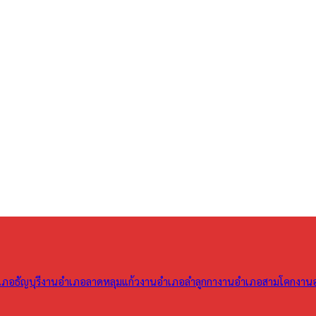
ภอธัญบุรี
งานอำเภอลาดหลุมแก้ว
งานอำเภอลำลูกกา
งานอำเภอสามโคก
งาน