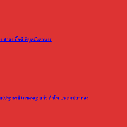
 สาขา บิ๊กซี พิบูลมังสาหาร
ูน(ปทุมธานี) ลาดหลุมแก้ว ลำโพ แฟลตปลาทอง