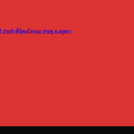
ที ประจำที่นิคมโรจนะ ประตู A อยุธยา