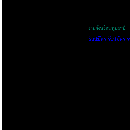
งานจังหวัดปทุมธานี
รับสมัคร รับสมัคร ร
July 5, 2024
เราคือเว็บไซต์สมัครงาน ในเครือ ฯ บริษัท จ๊อบ ออนไลน์ จำกัด เรามุ