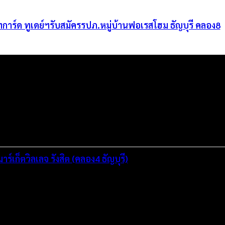
ัทการ์ด ทูเดย์ฯรับสมัครรปภ.หมู่บ้านฟอเรสโฮม ธัญบุรี คลอง8
ร์เก็ตวิลเลจ รังสิต (คลอง4 ธัญบุรี)