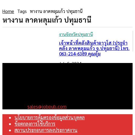
Home
Tags
หางาน ลาดหลุมเก้ว ปทุมธานี
หางาน ลาดหลุมเก้ว ปทุมธานี
งานจังหวัดปทุมธานี
เจ้าหน้าที่คลังสินค้าอาวุโส (ประจำ
คลัง ลาดหลุมแก้ว จ.ปทุมธานี) โทร.
063-214-6389 คุณอุ้ม
July 5, 2024
เราคือเว็บไซต์สมัครงาน ในเครือ ฯ บริษัท จ๊อบ ออนไลน์ จำกัด เรา
มุ่งมั่นพัฒนาระบบเว็บไซต์ให้ดีที่สุดเทียบเท่ามาตรฐานสากล เพื่อ
สร้างโอกาสในการทำงานที่มีคุณภาพที่ดีสุดสำหรับคุณ
Contact us:
sales@jobpub.com
นโยบายการคุ้มครองข้อมูลส่วนบุคคล
ข้อตกลงการใช้บริการ
สถานประกอบการลงประกาศงาน