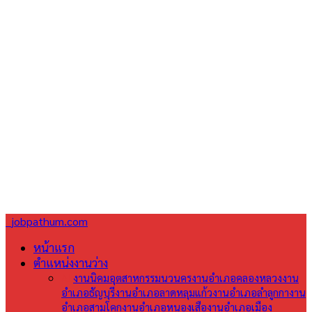
jobpathum.com
หน้าแรก
ตำแหน่งงานว่าง
All
งานนิคมอุตสาหกรรมนวนคร
งานอำเภอคลองหลวง
งาน
อำเภอธัญบุรี
งานอำเภอลาดหลุมแก้ว
งานอำเภอลำลูกกา
งาน
อำเภอสามโคก
งานอำเภอหนองเสือ
งานอำเภอเมือง