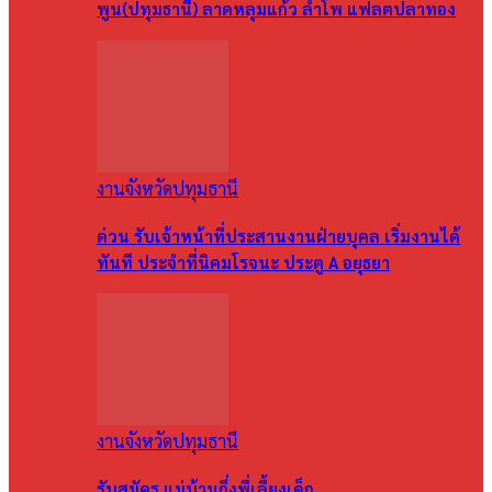
พูน(ปทุมธานี) ลาดหลุมแก้ว ลำโพ แฟลตปลาทอง
งานจังหวัดปทุมธานี
ด่วน รับเจ้าหน้าที่ประสานงานฝ่ายบุคล เริ่มงานได้
ทันที ประจำที่นิคมโรจนะ ประตู A อยุธยา
งานจังหวัดปทุมธานี
รับสมัคร แม่บ้านกึ่งพี่เลี้ยงเด็ก