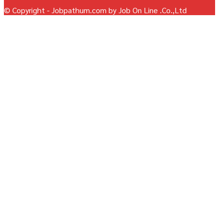
© Copyright - Jobpathum.com by Job On Line .Co.,Ltd