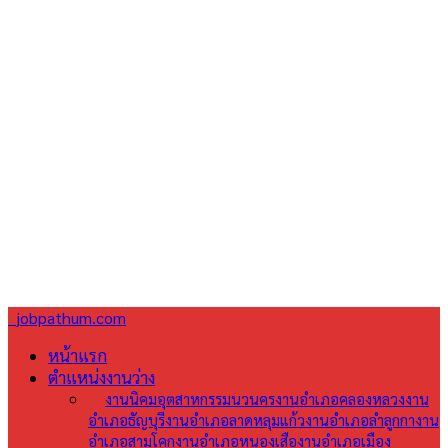
jobpathum.com
หน้าแรก
ตำแหน่งงานว่าง
All
งานนิคมอุตสาหกรรมนวนคร
งานอำเภอคลองหลวง
งาน
อำเภอธัญบุรี
งานอำเภอลาดหลุมแก้ว
งานอำเภอลำลูกกา
งาน
อำเภอสามโคก
งานอำเภอหนองเสือ
งานอำเภอเมือง