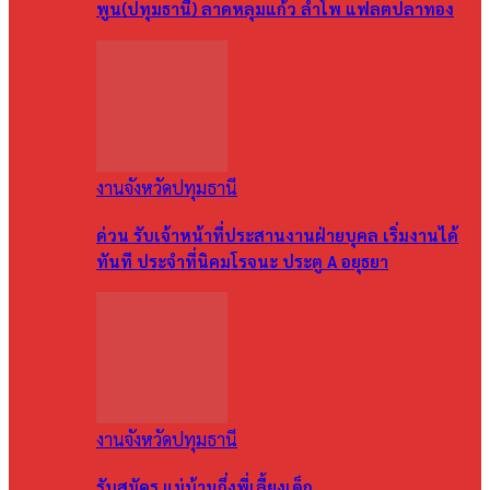
พูน(ปทุมธานี) ลาดหลุมแก้ว ลำโพ แฟลตปลาทอง
งานจังหวัดปทุมธานี
ด่วน รับเจ้าหน้าที่ประสานงานฝ่ายบุคล เริ่มงานได้
ทันที ประจำที่นิคมโรจนะ ประตู A อยุธยา
งานจังหวัดปทุมธานี
รับสมัคร แม่บ้านกึ่งพี่เลี้ยงเด็ก