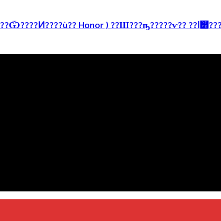
?Ѻ??Ѥ? PC ( ??????Ѿ????Ͷ????ù?? Hon
่งมั่นพัฒนาระบบเว็บไซต์ให้ดีที่สุดเทียบเท่ามาตรฐานสากล เพื่อสร้างโ