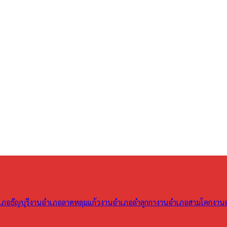
ภอธัญบุรี
งานอำเภอลาดหลุมแก้ว
งานอำเภอลำลูกกา
งานอำเภอสามโคก
งาน