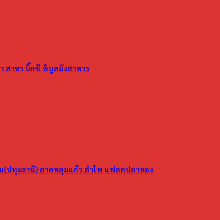
 สาขา บิ๊กซี พิบูลมังสาหาร
ูน(ปทุมธานี) ลาดหลุมแก้ว ลำโพ แฟลตปลาทอง