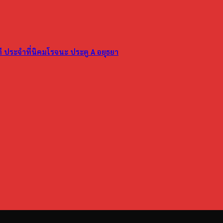
ที ประจำที่นิคมโรจนะ ประตู A อยุธยา