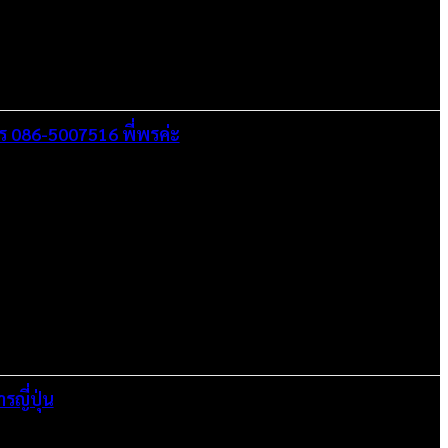
โทร 086-5007516 พี่พรค่ะ
ญี่ปุ่น