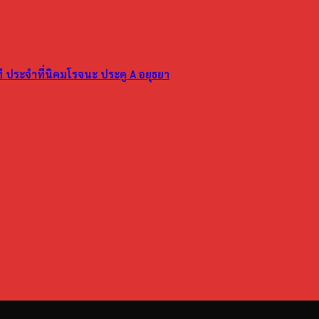
ที ประจำที่นิคมโรจนะ ประตู A อยุธยา