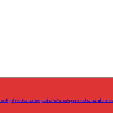
ภอธัญบุรี
งานอำเภอลาดหลุมแก้ว
งานอำเภอลำลูกกา
งานอำเภอสามโคก
งาน