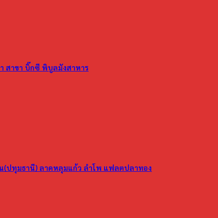
 สาขา บิ๊กซี พิบูลมังสาหาร
ูน(ปทุมธานี) ลาดหลุมแก้ว ลำโพ แฟลตปลาทอง