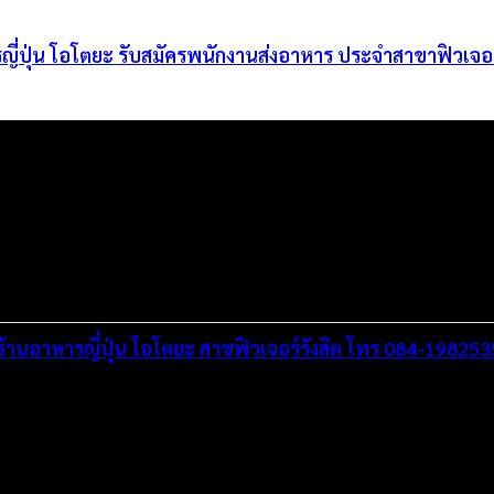
ญี่ปุ่น โอโตยะ รับสมัครพนักงานส่งอาหาร ประจำสาขาฟิวเจอร์
ำร้านอาหารญี่ปุ่น โอโตยะ สาขฟิวเจอร์รังสิต โทร 084-19825