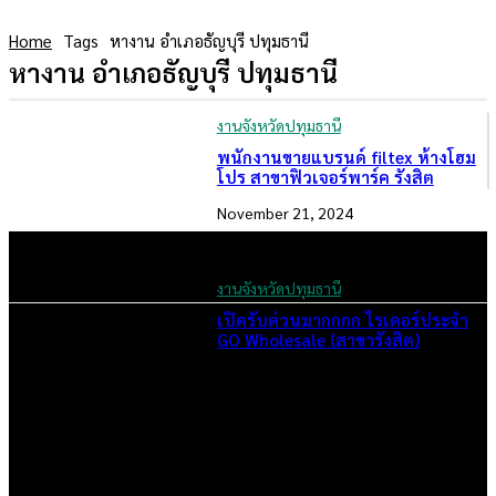
Home
Tags
หางาน อำเภอธัญบุรี ปทุมธานี
หางาน อำเภอธัญบุรี ปทุมธานี
งานจังหวัดปทุมธานี
พนักงานขายแบรนด์ filtex ห้างโฮม
โปร สาขาฟิวเจอร์พาร์ค รังสิต
November 21, 2024
งานจังหวัดปทุมธานี
เปิดรับด่วนมากกกก ไรเดอร์ประจำ
GO Wholesale (สาขารังสิต)
July 4, 2024
เราคือเว็บไซต์สมัครงาน ในเครือ ฯ บริษัท จ๊อบ ออนไลน์ จำกัด เรา