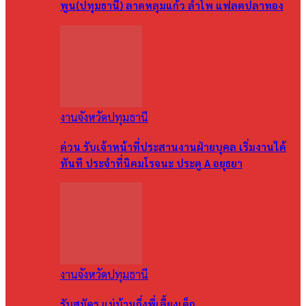
พูน(ปทุมธานี) ลาดหลุมแก้ว ลำโพ แฟลตปลาทอง
งานจังหวัดปทุมธานี
ด่วน รับเจ้าหน้าที่ประสานงานฝ่ายบุคล เริ่มงานได้
ทันที ประจำที่นิคมโรจนะ ประตู A อยุธยา
งานจังหวัดปทุมธานี
รับสมัคร แม่บ้านกึ่งพี่เลี้ยงเด็ก