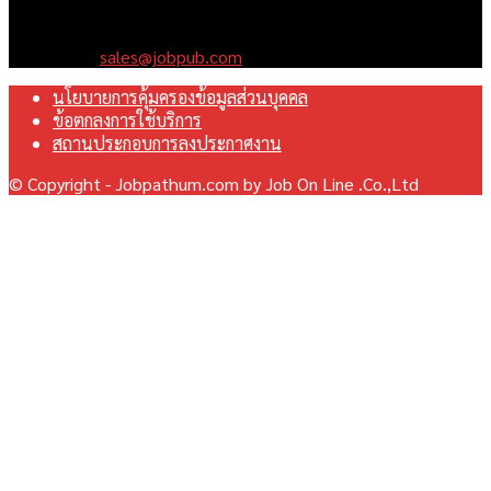
มุ่งมั่นพัฒนาระบบเว็บไซต์ให้ดีที่สุดเทียบเท่ามาตรฐานสากล เพื่อ
สร้างโอกาสในการทำงานที่มีคุณภาพที่ดีสุดสำหรับคุณ
Contact us:
sales@jobpub.com
นโยบายการคุ้มครองข้อมูลส่วนบุคคล
ข้อตกลงการใช้บริการ
สถานประกอบการลงประกาศงาน
© Copyright - Jobpathum.com by Job On Line .Co.,Ltd