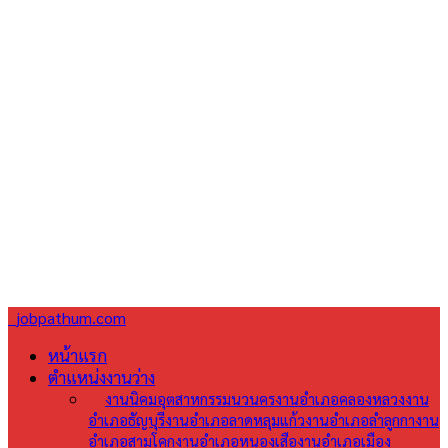
jobpathum.com
หน้าแรก
ตำแหน่งงานว่าง
All
งานนิคมอุตสาหกรรมนวนคร
งานอำเภอคลองหลวง
งาน
อำเภอธัญบุรี
งานอำเภอลาดหลุมแก้ว
งานอำเภอลำลูกกา
งาน
อำเภอสามโคก
งานอำเภอหนองเสือ
งานอำเภอเมือง