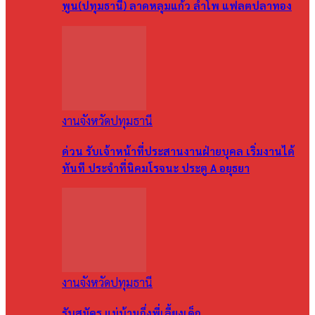
พูน(ปทุมธานี) ลาดหลุมแก้ว ลำโพ แฟลตปลาทอง
งานจังหวัดปทุมธานี
ด่วน รับเจ้าหน้าที่ประสานงานฝ่ายบุคล เริ่มงานได้
ทันที ประจำที่นิคมโรจนะ ประตู A อยุธยา
งานจังหวัดปทุมธานี
รับสมัคร แม่บ้านกึ่งพี่เลี้ยงเด็ก