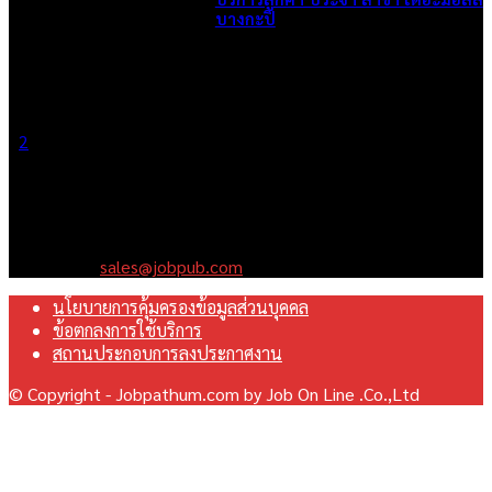
บางกะปิ
June 1, 2026
1
2
Page 1 of 2
เราคือเว็บไซต์สมัครงาน ในเครือ ฯ บริษัท จ๊อบ ออนไลน์ จำกัด เรา
มุ่งมั่นพัฒนาระบบเว็บไซต์ให้ดีที่สุดเทียบเท่ามาตรฐานสากล เพื่อ
สร้างโอกาสในการทำงานที่มีคุณภาพที่ดีสุดสำหรับคุณ
Contact us:
sales@jobpub.com
นโยบายการคุ้มครองข้อมูลส่วนบุคคล
ข้อตกลงการใช้บริการ
สถานประกอบการลงประกาศงาน
© Copyright - Jobpathum.com by Job On Line .Co.,Ltd