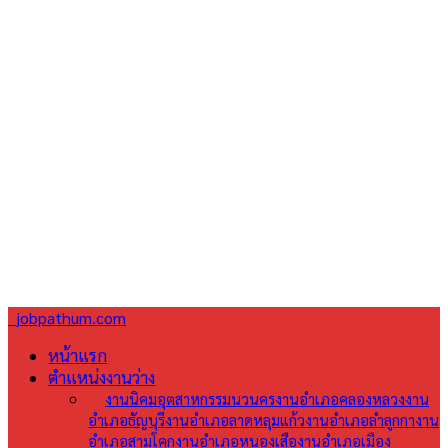
jobpathum.com
หน้าแรก
ตำแหน่งงานว่าง
All
งานนิคมอุตสาหกรรมนวนคร
งานอำเภอคลองหลวง
งาน
อำเภอธัญบุรี
งานอำเภอลาดหลุมแก้ว
งานอำเภอลำลูกกา
งาน
อำเภอสามโคก
งานอำเภอหนองเสือ
งานอำเภอเมือง