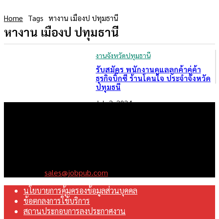
Home
Tags
หางาน เมืองป ปทุมธานี
หางาน เมืองป ปทุมธานี
งานจังหวัดปทุมธานี
รับสมัคร พนักงานดูแลลูกค้าคู่ค้า
ธุรกิจบิ๊กซี ร้านโดนใจ ประจำจังหวัด
ปทุมธนี
July 2, 2024
เราคือเว็บไซต์สมัครงาน ในเครือ ฯ บริษัท จ๊อบ ออนไลน์ จำกัด เรา
มุ่งมั่นพัฒนาระบบเว็บไซต์ให้ดีที่สุดเทียบเท่ามาตรฐานสากล เพื่อ
สร้างโอกาสในการทำงานที่มีคุณภาพที่ดีสุดสำหรับคุณ
Contact us:
sales@jobpub.com
นโยบายการคุ้มครองข้อมูลส่วนบุคคล
ข้อตกลงการใช้บริการ
สถานประกอบการลงประกาศงาน