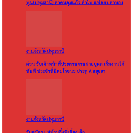
พูน(ปทุมธานี) ลาดหลุมแก้ว ลำโพ แฟลตปลาทอง
งานจังหวัดปทุมธานี
ด่วน รับเจ้าหน้าที่ประสานงานฝ่ายบุคล เริ่มงานได้
ทันที ประจำที่นิคมโรจนะ ประตู A อยุธยา
งานจังหวัดปทุมธานี
รับสมัคร แม่บ้านกึ่งพี่เลี้ยงเด็ก