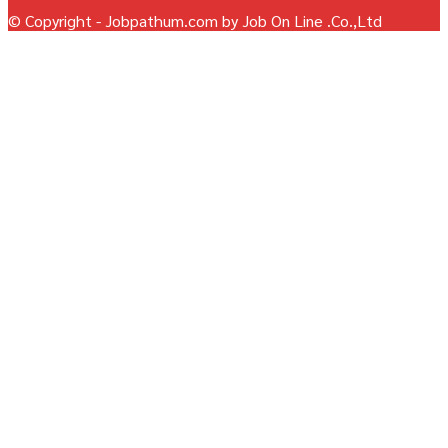
© Copyright - Jobpathum.com by Job On Line .Co.,Ltd