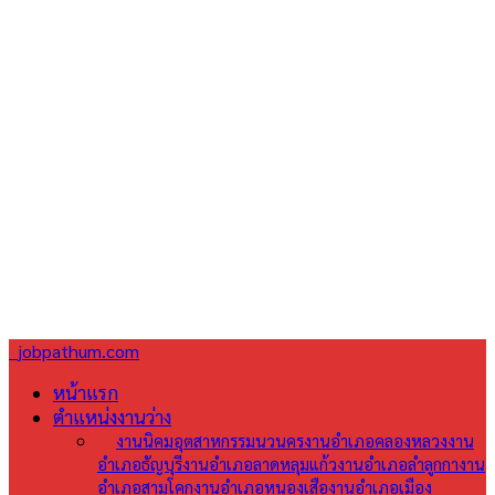
jobpathum.com
หน้าแรก
ตำแหน่งงานว่าง
All
งานนิคมอุตสาหกรรมนวนคร
งานอำเภอคลองหลวง
งาน
อำเภอธัญบุรี
งานอำเภอลาดหลุมแก้ว
งานอำเภอลำลูกกา
งาน
อำเภอสามโคก
งานอำเภอหนองเสือ
งานอำเภอเมือง