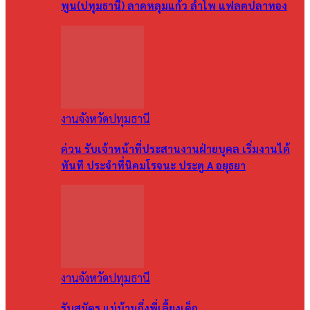
พูน(ปทุมธานี) ลาดหลุมแก้ว ลำโพ แฟลตปลาทอง
งานจังหวัดปทุมธานี
ด่วน รับเจ้าหน้าที่ประสานงานฝ่ายบุคล เริ่มงานได้
ทันที ประจำที่นิคมโรจนะ ประตู A อยุธยา
งานจังหวัดปทุมธานี
รับสมัคร แม่บ้านกึ่งพี่เลี้ยงเด็ก