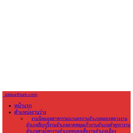
jobpathum.com
หน้าแรก
ตำแหน่งงานว่าง
All
งานนิคมอุตสาหกรรมนวนคร
งานอำเภอคลองหลวง
งาน
อำเภอธัญบุรี
งานอำเภอลาดหลุมแก้ว
งานอำเภอลำลูกกา
งาน
อำเภอสามโคก
งานอำเภอหนองเสือ
งานอำเภอเมือง