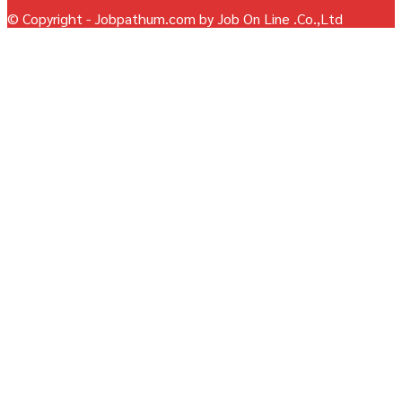
© Copyright - Jobpathum.com by Job On Line .Co.,Ltd