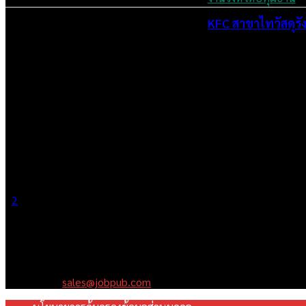
KFC สาขาไทวัสดุรั
July 5, 2024
1
2
Page 1 of 2
เราคือเว็บไซต์สมัครงาน ในเครือ ฯ บริษัท จ๊อบ ออนไลน์ จำกัด เรามุ
Contact us:
sales@jobpub.com