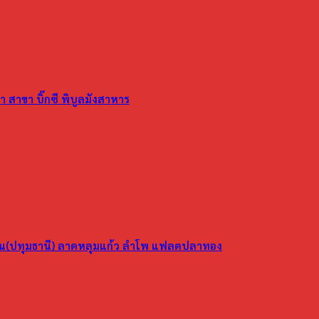
 สาขา บิ๊กซี พิบูลมังสาหาร
ูน(ปทุมธานี) ลาดหลุมแก้ว ลำโพ แฟลตปลาทอง