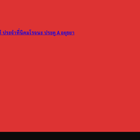
ที ประจำที่นิคมโรจนะ ประตู A อยุธยา