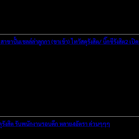
สาขาปั้มเชลล์ลำลูกกา (ขาเข้า) ไทวัสดุรังสิต/ บิ๊กซีรังสิต2 
ดุรังสิต รับพนักงานรอบดึก หลาย4อัตรา ด่วนๆๆๆ