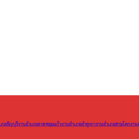
ภอธัญบุรี
งานอำเภอลาดหลุมแก้ว
งานอำเภอลำลูกกา
งานอำเภอสามโคก
งาน