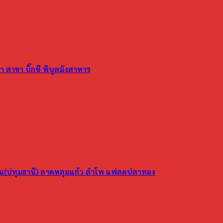
 สาขา บิ๊กซี พิบูลมังสาหาร
ูน(ปทุมธานี) ลาดหลุมแก้ว ลำโพ แฟลตปลาทอง