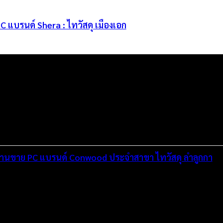
C แบรนด์ Shera : ไทวัสดุ เมืองเอก
กงานขาย PC แบรนด์ Conwood ประจำสาขา ไทวัสดุ ลำลูกกา