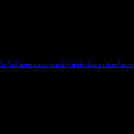
า ไม้พื้นแนว แบรนด์ เฌอร่า (ไทวัสดุ เมืองเอก /เมกาโฮม ลำ