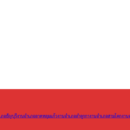
ภอธัญบุรี
งานอำเภอลาดหลุมแก้ว
งานอำเภอลำลูกกา
งานอำเภอสามโคก
งาน