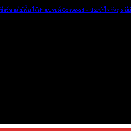
ียร์ขายไม้พื้น ไม้ฝา แบรนด์ Conwood – ประจำไทวัสดุ x บีเ
่งมั่นพัฒนาระบบเว็บไซต์ให้ดีที่สุดเทียบเท่ามาตรฐานสากล เพื่อสร้างโ