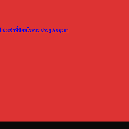
ที ประจำที่นิคมโรจนะ ประตู A อยุธยา