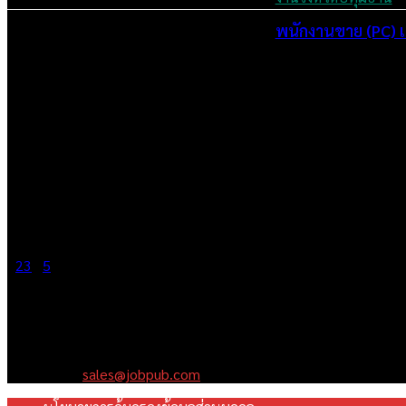
พนักงานขาย (PC) เช
June 3, 2026
1
2
3
...
5
Page 1 of 5
เราคือเว็บไซต์สมัครงาน ในเครือ ฯ บริษัท จ๊อบ ออนไลน์ จำกัด เรามุ
Contact us:
sales@jobpub.com