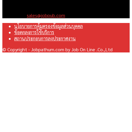
มุ่งมั่นพัฒนาระบบเว็บไซต์ให้ดีที่สุดเทียบเท่ามาตรฐานสากล เพื่อ
สร้างโอกาสในการทำงานที่มีคุณภาพที่ดีสุดสำหรับคุณ
Contact us:
sales@jobpub.com
นโยบายการคุ้มครองข้อมูลส่วนบุคคล
ข้อตกลงการใช้บริการ
สถานประกอบการลงประกาศงาน
© Copyright - Jobpathum.com by Job On Line .Co.,Ltd