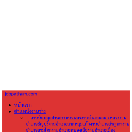
jobpathum.com
หน้าแรก
ตำแหน่งงานว่าง
All
งานนิคมอุตสาหกรรมนวนคร
งานอำเภอคลองหลวง
งาน
อำเภอธัญบุรี
งานอำเภอลาดหลุมแก้ว
งานอำเภอลำลูกกา
งาน
อำเภอสามโคก
งานอำเภอหนองเสือ
งานอำเภอเมือง