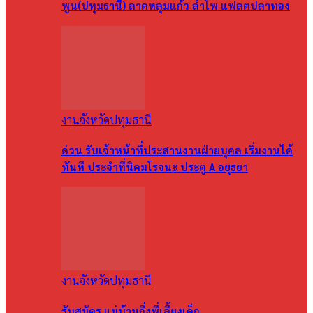
พูน(ปทุมธานี) ลาดหลุมแก้ว ลำโพ แฟลตปลาทอง
งานจังหวัดปทุมธานี
ด่วน รับเจ้าหน้าที่ประสานงานฝ่ายบุคล เริ่มงานได้
ทันที ประจำที่นิคมโรจนะ ประตู A อยุธยา
งานจังหวัดปทุมธานี
รับสมัคร แม่บ้านกึ่งพี่เลี้ยงเด็ก