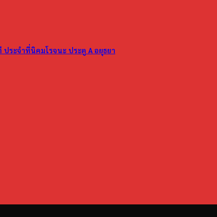
ที ประจำที่นิคมโรจนะ ประตู A อยุธยา