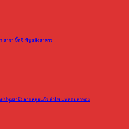
 สาขา บิ๊กซี พิบูลมังสาหาร
ูน(ปทุมธานี) ลาดหลุมแก้ว ลำโพ แฟลตปลาทอง