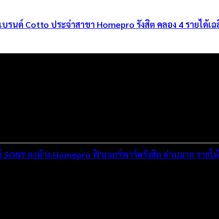
บรนด์ Cotto ประจำสาขา Homepro รังสิต คลอง 4 รายได้เฉล
ด์ SONY ลงห้าง Homepro ฟิวเจอร์พาร์ครังสิต ด่วนมาก รายได้