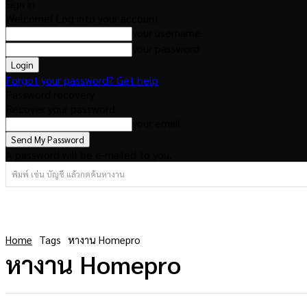
Sign in
Welcome! Log into your account
your username
your password
Forgot your password? Get help
Password recovery
Recover your password
your email
A password will be e-mailed to you.
พิมพ์ เช่น บัญชี แล้วกดค้นหางาน
Home
Tags
หางาน Homepro
หางาน Homepro