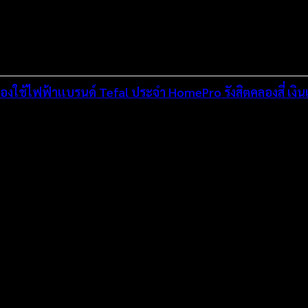
ื่องใช้ไฟฟ้าเเบรนด์ Tefal ประจำ HomePro รังสิตคลองสี่ เง
่งมั่นพัฒนาระบบเว็บไซต์ให้ดีที่สุดเทียบเท่ามาตรฐานสากล เพื่อสร้างโ