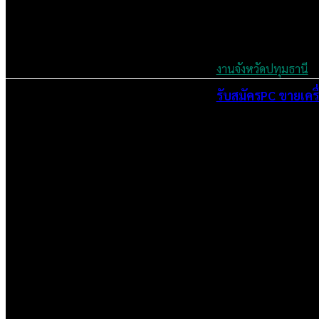
งานจังหวัดปทุมธานี
รับสมัครPC ขายเคร
July 3, 2024
เราคือเว็บไซต์สมัครงาน ในเครือ ฯ บริษัท จ๊อบ ออนไลน์ จำกัด เรามุ