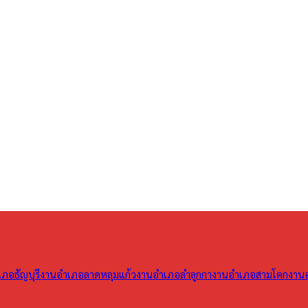
ภอธัญบุรี
งานอำเภอลาดหลุมแก้ว
งานอำเภอลำลูกกา
งานอำเภอสามโคก
งาน